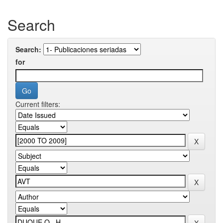
Search
Search:
for
Current filters: