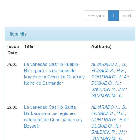
previous
1
next
Item hits:
Issue
Title
Author(s)
Date
2005
La variedad Castillo Pueblo
ALVARADO A., G.
;
Bello para las regiones de
POSADA S., H.E.
;
Magdalena Cesar La Guajira y
CORTINA G., H.A.
;
Norte de Santander
DUQUE O., H.
;
BALDION R., J.V.
;
GUZMAN M., O.
2005
La variedad Castillo Santa
ALVARADO A., G.
;
Bárbara para las regiones
POSADA S., H.E.
;
cafeteras de Cundinamarca y
CORTINA G., H.A.
;
Boyacá
DUQUE O., H.
;
BALDION R., J.V.
;
GUZMAN M., O.