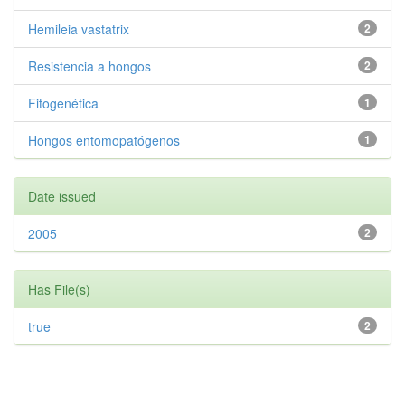
Hemileia vastatrix
2
Resistencia a hongos
2
Fitogenética
1
Hongos entomopatógenos
1
Date issued
2005
2
Has File(s)
true
2