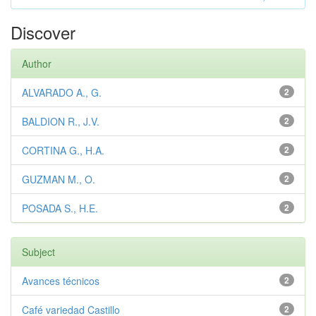
Discover
Author
ALVARADO A., G.
2
BALDION R., J.V.
2
CORTINA G., H.A.
2
GUZMAN M., O.
2
POSADA S., H.E.
2
Subject
Avances técnicos
2
Café variedad Castillo
2