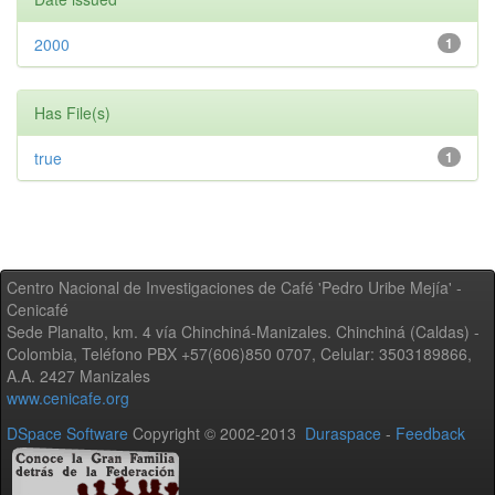
2000
1
Has File(s)
true
1
Centro Nacional de Investigaciones de Café 'Pedro Uribe Mejía' -
Cenicafé
Sede Planalto, km. 4 vía Chinchiná-Manizales. Chinchiná (Caldas) -
Colombia, Teléfono PBX +57(606)850 0707, Celular: 3503189866,
A.A. 2427 Manizales
www.cenicafe.org
DSpace Software
Copyright © 2002-2013
Duraspace
-
Feedback