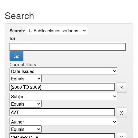
Search
Search:
for
Current filters: