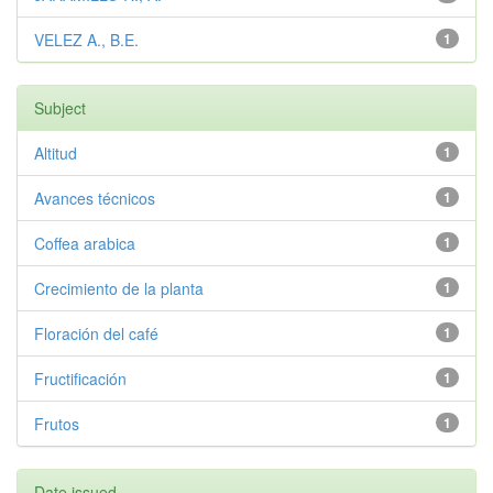
VELEZ A., B.E.
1
Subject
Altitud
1
Avances técnicos
1
Coffea arabica
1
Crecimiento de la planta
1
Floración del café
1
Fructificación
1
Frutos
1
Date issued