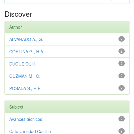
Discover
Author
ALVARADO A., G.
2
CORTINA G., H.A.
2
DUQUE O., H.
2
GUZMAN M., O.
2
POSADA S., H.E.
2
Subject
Avances técnicos
2
Café variedad Castillo
2