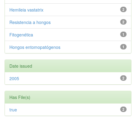
Hemileia vastatrix
2
Resistencia a hongos
2
Fitogenética
1
Hongos entomopatógenos
1
Date issued
2005
2
Has File(s)
true
2