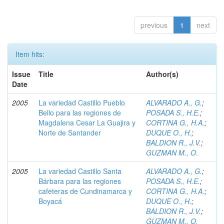
previous
1
next
Item hits:
Issue
Title
Author(s)
Date
2005
La variedad Castillo Pueblo
ALVARADO A., G.
;
Bello para las regiones de
POSADA S., H.E.
;
Magdalena Cesar La Guajira y
CORTINA G., H.A.
;
Norte de Santander
DUQUE O., H.
;
BALDION R., J.V.
;
GUZMAN M., O.
2005
La variedad Castillo Santa
ALVARADO A., G.
;
Bárbara para las regiones
POSADA S., H.E.
;
cafeteras de Cundinamarca y
CORTINA G., H.A.
;
Boyacá
DUQUE O., H.
;
BALDION R., J.V.
;
GUZMAN M., O.