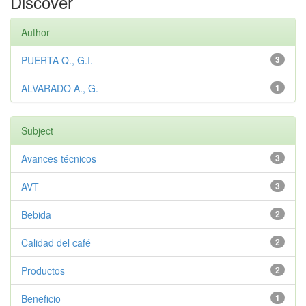
Discover
Author
PUERTA Q., G.I.
3
ALVARADO A., G.
1
Subject
Avances técnicos
3
AVT
3
Bebida
2
Calidad del café
2
Productos
2
Beneficio
1