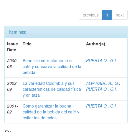
previous
1
next
Item hits:
Issue
Title
Author(s)
Date
2000-
Beneficie correctamente su
PUERTA Q., G.I.
06
café y conserve la calidad de la
bebida
2002-
La variedad Colombia y sus
ALVARADO A., G.
;
09
características de calidad física
PUERTA Q., G.I.
y en taza
2001-
Cómo garantizar la buena
PUERTA Q., G.I.
02
calidad de la bebida del café y
evitar los defectos