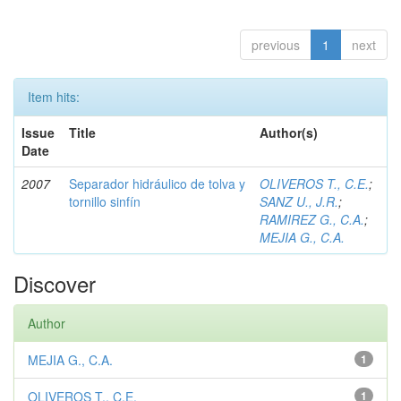
previous
1
next
Item hits:
Issue
Title
Author(s)
Date
2007
Separador hidráulico de tolva y
OLIVEROS T., C.E.
;
tornillo sinfín
SANZ U., J.R.
;
RAMIREZ G., C.A.
;
MEJIA G., C.A.
Discover
Author
MEJIA G., C.A.
1
OLIVEROS T., C.E.
1