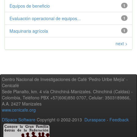
Equipos de beneficio
1
Evaluación operacional de equipos...
1
Maquinaria agrícola
1
next >
Centro Nacional de Investigaciones de Café 'Pedro Uribe Mejía' -
Cenicafé
Sede Planalto, km. 4 vía Chinchiná-Manizales. Chinchiná (Caldas) -
Colombia, Teléfono PBX +57(606)850 0707, Celular: 3503189866,
A.A. 2427 Manizales
www.cenicafe.org
DSpace Software
Copyright © 2002-2013
Duraspace
-
Feedback