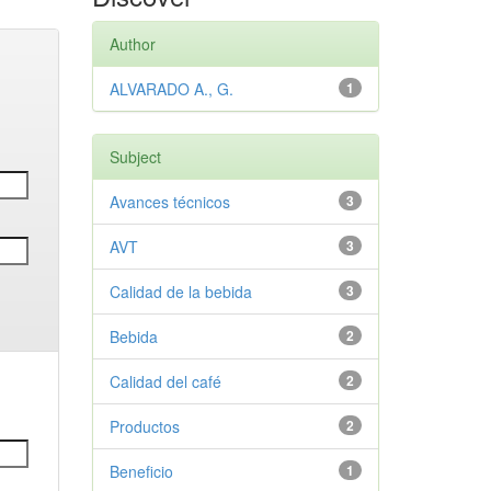
Author
ALVARADO A., G.
1
Subject
Avances técnicos
3
AVT
3
Calidad de la bebida
3
Bebida
2
Calidad del café
2
Productos
2
Beneficio
1