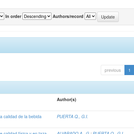
In order
Authors/record
previous
1
Author(s)
a calidad de la bebida
PUERTA Q., G.I.
 calidad física y en taza
ALVARADO A., G.
;
PUERTA Q., G.I.