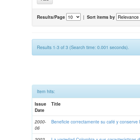
Results/Page
|
Sort items by
Results 1-3 of 3 (Search time: 0.001 seconds).
Item hits:
Issue
Title
Date
2000-
Beneficie correctamente su café y conserve l
06
2002-
La variedad Colombia y sus características de