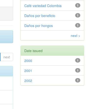
Café variedad Colombia
1
Daños por beneficio
1
Daños por hongos
1
next >
Date issued
next
2000
1
2001
1
2002
1