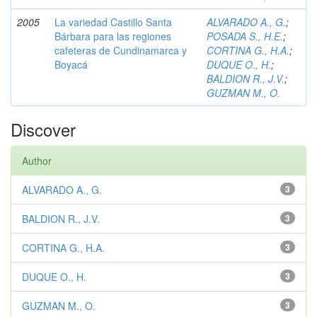
2005
La variedad Castillo Santa
ALVARADO A., G.
;
Bárbara para las regiones
POSADA S., H.E.
;
cafeteras de Cundinamarca y
CORTINA G., H.A.
;
Boyacá
DUQUE O., H.
;
BALDION R., J.V.
;
GUZMAN M., O.
Discover
Author
ALVARADO A., G.
3
BALDION R., J.V.
3
CORTINA G., H.A.
3
DUQUE O., H.
3
GUZMAN M., O.
3