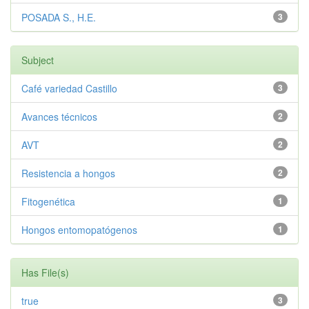
POSADA S., H.E.
3
Subject
Café variedad Castillo
3
Avances técnicos
2
AVT
2
Resistencia a hongos
2
Fitogenética
1
Hongos entomopatógenos
1
Has File(s)
true
3