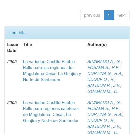
previous
1
next
Item hits:
Issue
Title
Author(s)
Date
2005
La variedad Castillo Pueblo
ALVARADO A., G.
;
Bello para las regiones de
POSADA S., H.E.
;
Magdalena Cesar La Guajira y
CORTINA G., H.A.
;
Norte de Santander
DUQUE O., H.
;
BALDION R., J.V.
;
GUZMAN M., O.
2005
La variedad Castillo Pueblo
ALVARADO A., G.
;
Bello para regiones cafeteras
POSADA S., H.E.
;
de Magdalena, Cesar, La
CORTINA G., H.A.
;
Guajira y Norte de Santander
DUQUE O., H.
;
BALDION R., J.V.
;
GUZMAN M., O.