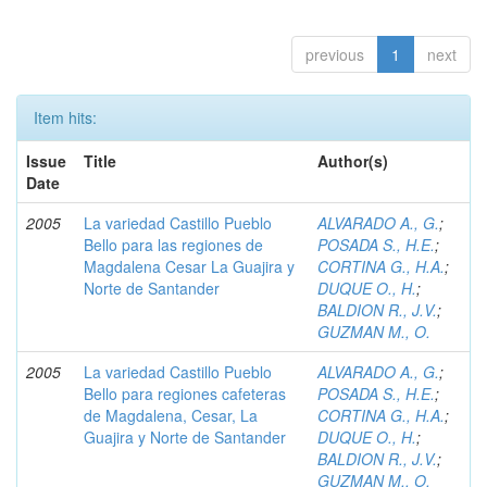
previous
1
next
Item hits:
Issue
Title
Author(s)
Date
2005
La variedad Castillo Pueblo
ALVARADO A., G.
;
Bello para las regiones de
POSADA S., H.E.
;
Magdalena Cesar La Guajira y
CORTINA G., H.A.
;
Norte de Santander
DUQUE O., H.
;
BALDION R., J.V.
;
GUZMAN M., O.
2005
La variedad Castillo Pueblo
ALVARADO A., G.
;
Bello para regiones cafeteras
POSADA S., H.E.
;
de Magdalena, Cesar, La
CORTINA G., H.A.
;
Guajira y Norte de Santander
DUQUE O., H.
;
BALDION R., J.V.
;
GUZMAN M., O.