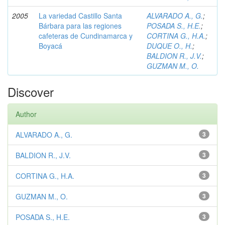
2005
La variedad Castillo Santa
ALVARADO A., G.
;
Bárbara para las regiones
POSADA S., H.E.
;
cafeteras de Cundinamarca y
CORTINA G., H.A.
;
Boyacá
DUQUE O., H.
;
BALDION R., J.V.
;
GUZMAN M., O.
Discover
Author
ALVARADO A., G.
3
BALDION R., J.V.
3
CORTINA G., H.A.
3
GUZMAN M., O.
3
POSADA S., H.E.
3