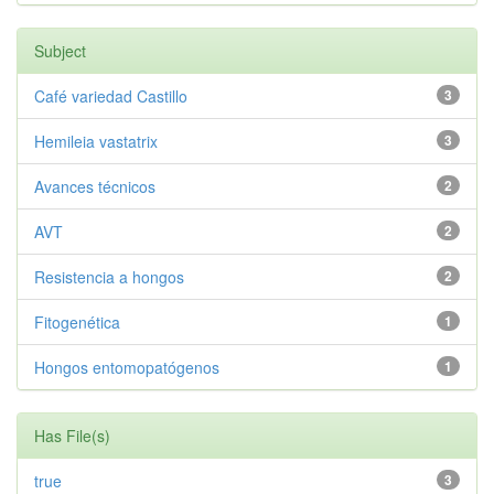
Subject
Café variedad Castillo
3
Hemileia vastatrix
3
Avances técnicos
2
AVT
2
Resistencia a hongos
2
Fitogenética
1
Hongos entomopatógenos
1
Has File(s)
true
3