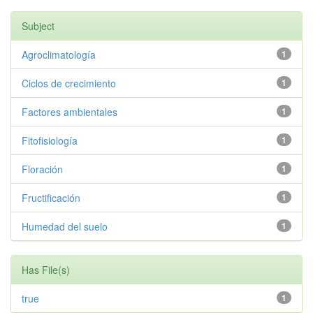
Subject
Agroclimatología
1
Ciclos de crecimiento
1
Factores ambientales
1
Fitofisiología
1
Floración
1
Fructificación
1
Humedad del suelo
1
Has File(s)
true
1