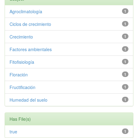
Agroclimatología
1
Ciclos de crecimiento
1
Crecimiento
1
Factores ambientales
1
Fitofisiología
1
Floración
1
Fructificación
1
Humedad del suelo
1
Has File(s)
true
1