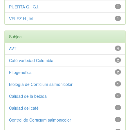
PUERTA Q., G.I.
1
VELEZ H., M.
1
Subject
AVT
4
Café variedad Colombia
2
Fitogenética
2
Biología de Corticium salmonicolor
1
Calidad de la bebida
1
Calidad del café
1
Control de Corticium salmonicolor
1