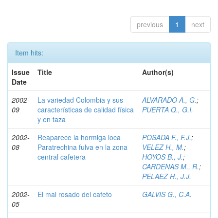
previous
1
next
Item hits:
Issue
Title
Author(s)
Date
2002-
La variedad Colombia y sus
ALVARADO A., G.
;
09
características de calidad física
PUERTA Q., G.I.
y en taza
2002-
Reaparece la hormiga loca
POSADA F., F.J.
;
08
Paratrechina fulva en la zona
VELEZ H., M.
;
central cafetera
HOYOS B., J.
;
CARDENAS M., R.
;
PELAEZ H., J.J.
2002-
El mal rosado del cafeto
GALVIS G., C.A.
05