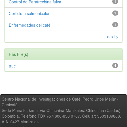
Control de Paratrechina fulva
1
Corticium salmonicolor
1
Enfermedades del café
1
next >
Has File(s)
true
4
Centro Nacional de Investigaciones de Café 'Pedro Uribe Mejía' -
Cenicafé
Sede Planalto, km. 4 vía Chinchiná-Manizales. Chinchiná (Caldas) -
Colombia, Teléfono PBX +57(606)850 0707, Celular: 3503189866,
A.A. 2427 Manizales