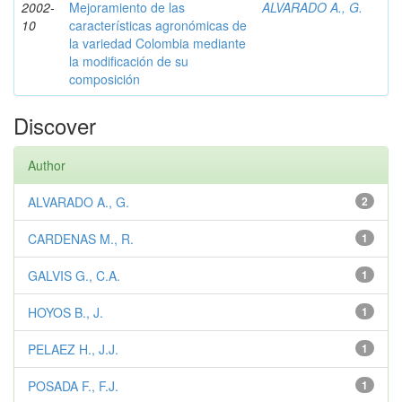
2002-
Mejoramiento de las
ALVARADO A., G.
10
características agronómicas de
la variedad Colombia mediante
la modificación de su
composición
Discover
Author
ALVARADO A., G.
2
CARDENAS M., R.
1
GALVIS G., C.A.
1
HOYOS B., J.
1
PELAEZ H., J.J.
1
POSADA F., F.J.
1