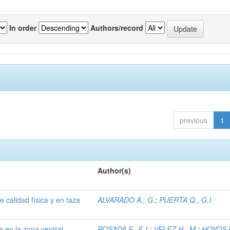
In order
Authors/record
previous
1
Author(s)
 calidad física y en taza
ALVARADO A., G.
;
PUERTA Q., G.I.
a en la zona central
POSADA F., F.J.
;
VELEZ H., M.
;
HOYOS B