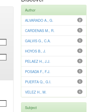
Author
ALVARADO A., G.
2
CARDENAS M., R.
1
GALVIS G., C.A.
1
HOYOS B., J.
1
PELAEZ H., J.J.
1
POSADA F., F.J.
1
PUERTA Q., G.I.
1
VELEZ H., M.
1
Subject