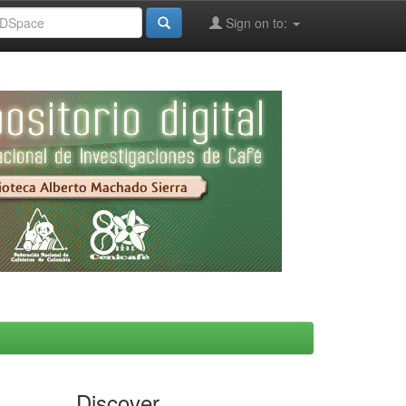
Sign on to:
Discover