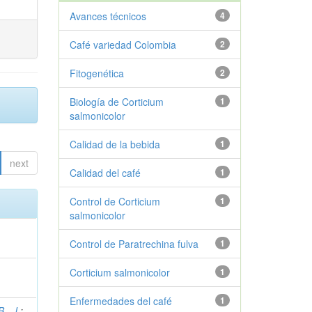
Avances técnicos
4
Café variedad Colombia
2
Fitogenética
2
Biología de Corticium
1
salmonicolor
Calidad de la bebida
1
next
Calidad del café
1
Control de Corticium
1
salmonicolor
Control de Paratrechina fulva
1
Corticium salmonicolor
1
Enfermedades del café
1
., J.
;