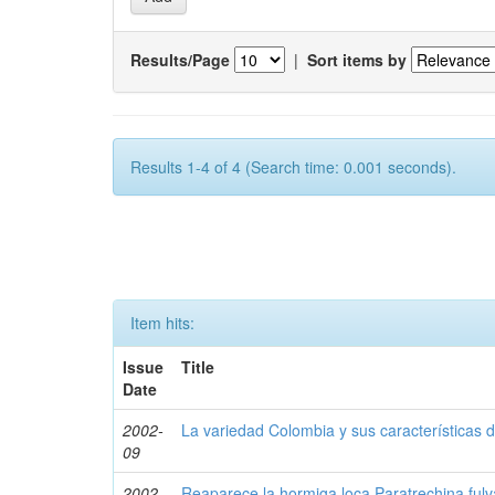
Results/Page
|
Sort items by
Results 1-4 of 4 (Search time: 0.001 seconds).
Item hits:
Issue
Title
Date
2002-
La variedad Colombia y sus características de
09
2002-
Reaparece la hormiga loca Paratrechina fulv