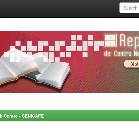
rch Centre - CENICAFE