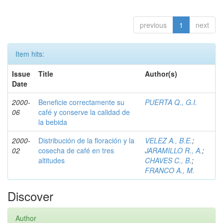
previous
1
next
Item hits:
Issue
Title
Author(s)
Date
2000-
Beneficie correctamente su
PUERTA Q., G.I.
06
café y conserve la calidad de
la bebida
2000-
Distribución de la floración y la
VELEZ A., B.E.
;
02
cosecha de café en tres
JARAMILLO R., A.
;
altitudes
CHAVES C., B.
;
FRANCO A., M.
Discover
Author