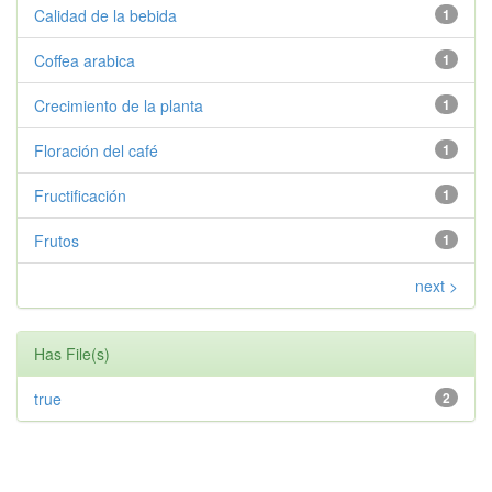
Calidad de la bebida
1
Coffea arabica
1
Crecimiento de la planta
1
Floración del café
1
Fructificación
1
Frutos
1
next >
Has File(s)
true
2