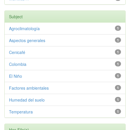
Subject
Agroclimatología
1
Aspectos generales
1
Cenicafé
1
Colombia
1
El Niño
1
Factores ambientales
1
Humedad del suelo
1
Temperatura
1
Has File(s)