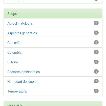
Subject
Agroclimatología
1
Aspectos generales
1
Cenicafé
1
Colombia
1
El Niño
1
Factores ambientales
1
Humedad del suelo
1
Temperatura
1
Has File(s)