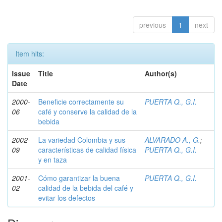
previous
1
next
Item hits:
Issue
Title
Author(s)
Date
2000-
Beneficie correctamente su
PUERTA Q., G.I.
06
café y conserve la calidad de la
bebida
2002-
La variedad Colombia y sus
ALVARADO A., G.
;
09
características de calidad física
PUERTA Q., G.I.
y en taza
2001-
Cómo garantizar la buena
PUERTA Q., G.I.
02
calidad de la bebida del café y
evitar los defectos