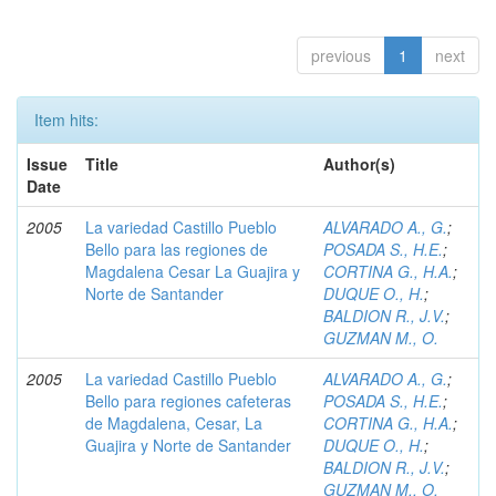
previous
1
next
Item hits:
Issue
Title
Author(s)
Date
2005
La variedad Castillo Pueblo
ALVARADO A., G.
;
Bello para las regiones de
POSADA S., H.E.
;
Magdalena Cesar La Guajira y
CORTINA G., H.A.
;
Norte de Santander
DUQUE O., H.
;
BALDION R., J.V.
;
GUZMAN M., O.
2005
La variedad Castillo Pueblo
ALVARADO A., G.
;
Bello para regiones cafeteras
POSADA S., H.E.
;
de Magdalena, Cesar, La
CORTINA G., H.A.
;
Guajira y Norte de Santander
DUQUE O., H.
;
BALDION R., J.V.
;
GUZMAN M., O.