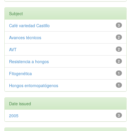
Subject
Café variedad Castillo
3
Avances técnicos
2
AVT
2
Resistencia a hongos
2
Fitogenética
1
Hongos entomopatógenos
1
Date issued
2005
3