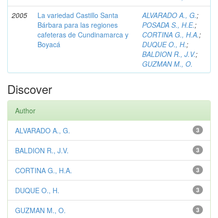
2005
La variedad Castillo Santa
ALVARADO A., G.
;
Bárbara para las regiones
POSADA S., H.E.
;
cafeteras de Cundinamarca y
CORTINA G., H.A.
;
Boyacá
DUQUE O., H.
;
BALDION R., J.V.
;
GUZMAN M., O.
Discover
Author
ALVARADO A., G.
3
BALDION R., J.V.
3
CORTINA G., H.A.
3
DUQUE O., H.
3
GUZMAN M., O.
3