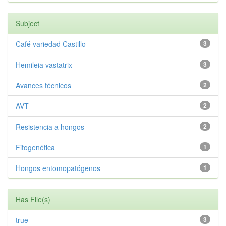
Subject
Café variedad Castillo
3
Hemileia vastatrix
3
Avances técnicos
2
AVT
2
Resistencia a hongos
2
Fitogenética
1
Hongos entomopatógenos
1
Has File(s)
true
3