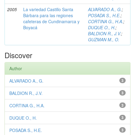
2005
La variedad Castillo Santa
ALVARADO A., G.
;
Bárbara para las regiones
POSADA S., H.E.
;
cafeteras de Cundinamarca y
CORTINA G., H.A.
;
Boyacá
DUQUE O., H.
;
BALDION R., J.V.
;
GUZMAN M., O.
Discover
Author
ALVARADO A., G.
3
BALDION R., J.V.
3
CORTINA G., H.A.
3
DUQUE O., H.
3
POSADA S., H.E.
3