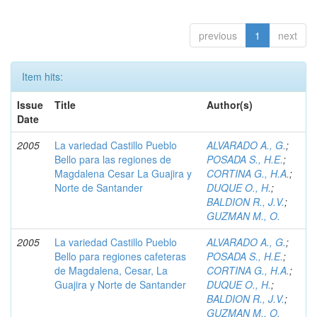
previous
1
next
Item hits:
Issue
Title
Author(s)
Date
2005
La variedad Castillo Pueblo
ALVARADO A., G.
;
Bello para las regiones de
POSADA S., H.E.
;
Magdalena Cesar La Guajira y
CORTINA G., H.A.
;
Norte de Santander
DUQUE O., H.
;
BALDION R., J.V.
;
GUZMAN M., O.
2005
La variedad Castillo Pueblo
ALVARADO A., G.
;
Bello para regiones cafeteras
POSADA S., H.E.
;
de Magdalena, Cesar, La
CORTINA G., H.A.
;
Guajira y Norte de Santander
DUQUE O., H.
;
BALDION R., J.V.
;
GUZMAN M., O.