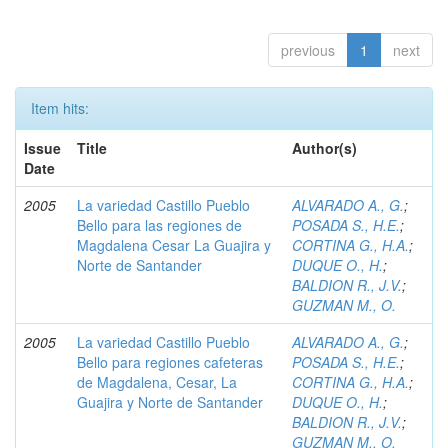
previous
1
next
Item hits:
Issue
Title
Author(s)
Date
2005
La variedad Castillo Pueblo
ALVARADO A., G.
;
Bello para las regiones de
POSADA S., H.E.
;
Magdalena Cesar La Guajira y
CORTINA G., H.A.
;
Norte de Santander
DUQUE O., H.
;
BALDION R., J.V.
;
GUZMAN M., O.
2005
La variedad Castillo Pueblo
ALVARADO A., G.
;
Bello para regiones cafeteras
POSADA S., H.E.
;
de Magdalena, Cesar, La
CORTINA G., H.A.
;
Guajira y Norte de Santander
DUQUE O., H.
;
BALDION R., J.V.
;
GUZMAN M., O.