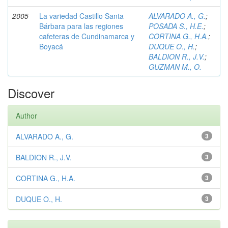
2005
La variedad Castillo Santa
ALVARADO A., G.
;
Bárbara para las regiones
POSADA S., H.E.
;
cafeteras de Cundinamarca y
CORTINA G., H.A.
;
Boyacá
DUQUE O., H.
;
BALDION R., J.V.
;
GUZMAN M., O.
Discover
Author
ALVARADO A., G.
3
BALDION R., J.V.
3
CORTINA G., H.A.
3
DUQUE O., H.
3