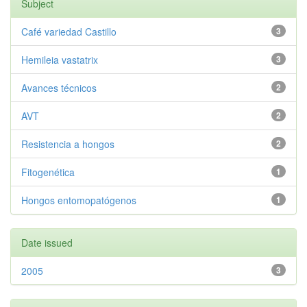
Subject
Café variedad Castillo
3
Hemileia vastatrix
3
Avances técnicos
2
AVT
2
Resistencia a hongos
2
Fitogenética
1
Hongos entomopatógenos
1
Date issued
2005
3