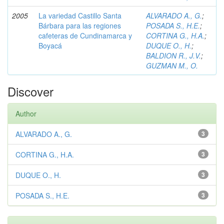
2005
La variedad Castillo Santa
ALVARADO A., G.
;
Bárbara para las regiones
POSADA S., H.E.
;
cafeteras de Cundinamarca y
CORTINA G., H.A.
;
Boyacá
DUQUE O., H.
;
BALDION R., J.V.
;
GUZMAN M., O.
Discover
Author
ALVARADO A., G.
3
CORTINA G., H.A.
3
DUQUE O., H.
3
POSADA S., H.E.
3