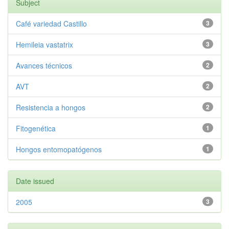
Subject
Café variedad Castillo
3
Hemileia vastatrix
3
Avances técnicos
2
AVT
2
Resistencia a hongos
2
Fitogenética
1
Hongos entomopatógenos
1
Date issued
2005
3