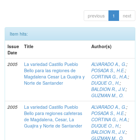
previous
1
next
Item hits:
Issue
Title
Author(s)
Date
2005
La variedad Castillo Pueblo
ALVARADO A., G.
;
Bello para las regiones de
POSADA S., H.E.
;
Magdalena Cesar La Guajira y
CORTINA G., H.A.
;
Norte de Santander
DUQUE O., H.
;
BALDION R., J.V.
;
GUZMAN M., O.
2005
La variedad Castillo Pueblo
ALVARADO A., G.
;
Bello para regiones cafeteras
POSADA S., H.E.
;
de Magdalena, Cesar, La
CORTINA G., H.A.
;
Guajira y Norte de Santander
DUQUE O., H.
;
BALDION R., J.V.
;
GUZMAN M., O.