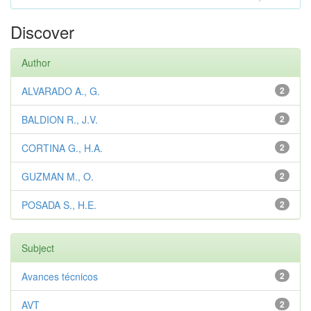
Discover
Author
ALVARADO A., G.
2
BALDION R., J.V.
2
CORTINA G., H.A.
2
GUZMAN M., O.
2
POSADA S., H.E.
2
Subject
Avances técnicos
2
AVT
2