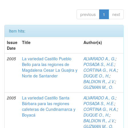
previous
1
next
Item hits:
Issue
Title
Author(s)
Date
2005
La variedad Castillo Pueblo
ALVARADO A., G.
;
Bello para las regiones de
POSADA S., H.E.
;
Magdalena Cesar La Guajira y
CORTINA G., H.A.
;
Norte de Santander
DUQUE O., H.
;
BALDION R., J.V.
;
GUZMAN M., O.
2005
La variedad Castillo Santa
ALVARADO A., G.
;
Bárbara para las regiones
POSADA S., H.E.
;
cafeteras de Cundinamarca y
CORTINA G., H.A.
;
Boyacá
DUQUE O., H.
;
BALDION R., J.V.
;
GUZMAN M., O.