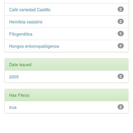
Café variedad Castillo
2
Hemileia vastatrix
2
Fitogenética
1
Hongos entomopatógenos
1
Date issued
2005
2
Has File(s)
true
2