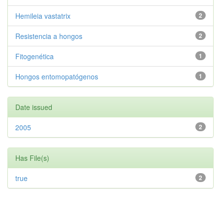
Hemileia vastatrix
2
Resistencia a hongos
2
Fitogenética
1
Hongos entomopatógenos
1
Date issued
2005
2
Has File(s)
true
2