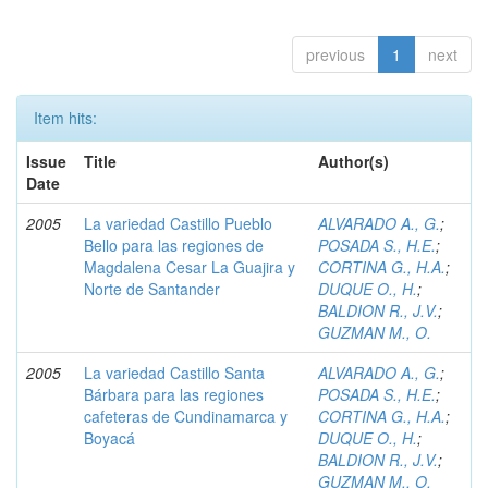
previous
1
next
Item hits:
Issue
Title
Author(s)
Date
2005
La variedad Castillo Pueblo
ALVARADO A., G.
;
Bello para las regiones de
POSADA S., H.E.
;
Magdalena Cesar La Guajira y
CORTINA G., H.A.
;
Norte de Santander
DUQUE O., H.
;
BALDION R., J.V.
;
GUZMAN M., O.
2005
La variedad Castillo Santa
ALVARADO A., G.
;
Bárbara para las regiones
POSADA S., H.E.
;
cafeteras de Cundinamarca y
CORTINA G., H.A.
;
Boyacá
DUQUE O., H.
;
BALDION R., J.V.
;
GUZMAN M., O.