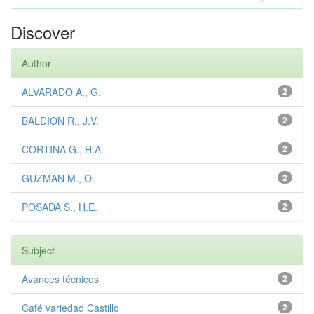
Discover
Author
ALVARADO A., G.
2
BALDION R., J.V.
2
CORTINA G., H.A.
2
GUZMAN M., O.
2
POSADA S., H.E.
2
Subject
Avances técnicos
2
Café variedad Castillo
2