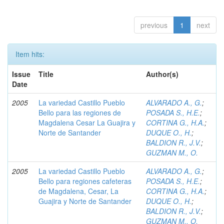
previous
1
next
Item hits:
Issue
Title
Author(s)
Date
2005
La variedad Castillo Pueblo
ALVARADO A., G.
;
Bello para las regiones de
POSADA S., H.E.
;
Magdalena Cesar La Guajira y
CORTINA G., H.A.
;
Norte de Santander
DUQUE O., H.
;
BALDION R., J.V.
;
GUZMAN M., O.
2005
La variedad Castillo Pueblo
ALVARADO A., G.
;
Bello para regiones cafeteras
POSADA S., H.E.
;
de Magdalena, Cesar, La
CORTINA G., H.A.
;
Guajira y Norte de Santander
DUQUE O., H.
;
BALDION R., J.V.
;
GUZMAN M., O.