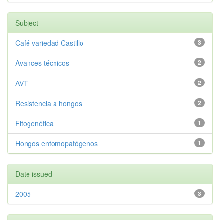
Subject
Café variedad Castillo
3
Avances técnicos
2
AVT
2
Resistencia a hongos
2
Fitogenética
1
Hongos entomopatógenos
1
Date issued
2005
3