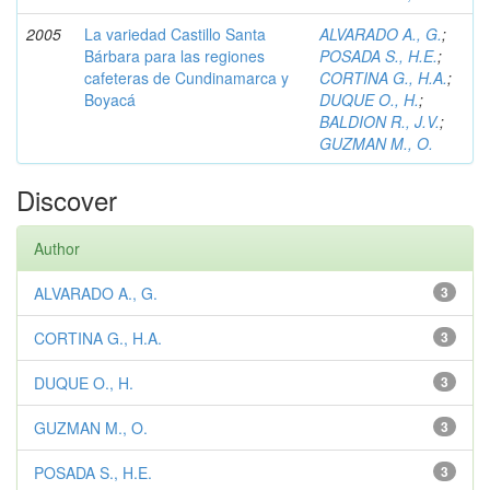
2005
La variedad Castillo Santa
ALVARADO A., G.
;
Bárbara para las regiones
POSADA S., H.E.
;
cafeteras de Cundinamarca y
CORTINA G., H.A.
;
Boyacá
DUQUE O., H.
;
BALDION R., J.V.
;
GUZMAN M., O.
Discover
Author
ALVARADO A., G.
3
CORTINA G., H.A.
3
DUQUE O., H.
3
GUZMAN M., O.
3
POSADA S., H.E.
3