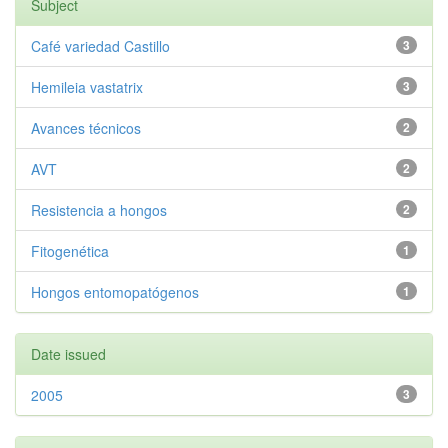
Subject
Café variedad Castillo
3
Hemileia vastatrix
3
Avances técnicos
2
AVT
2
Resistencia a hongos
2
Fitogenética
1
Hongos entomopatógenos
1
Date issued
2005
3