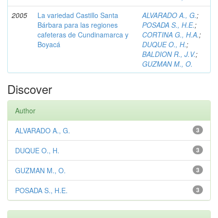
2005
La variedad Castillo Santa
ALVARADO A., G.
;
Bárbara para las regiones
POSADA S., H.E.
;
cafeteras de Cundinamarca y
CORTINA G., H.A.
;
Boyacá
DUQUE O., H.
;
BALDION R., J.V.
;
GUZMAN M., O.
Discover
Author
ALVARADO A., G.
3
DUQUE O., H.
3
GUZMAN M., O.
3
POSADA S., H.E.
3