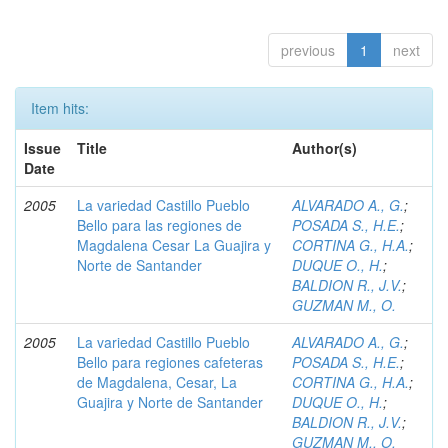
previous
1
next
Item hits:
Issue
Title
Author(s)
Date
2005
La variedad Castillo Pueblo
ALVARADO A., G.
;
Bello para las regiones de
POSADA S., H.E.
;
Magdalena Cesar La Guajira y
CORTINA G., H.A.
;
Norte de Santander
DUQUE O., H.
;
BALDION R., J.V.
;
GUZMAN M., O.
2005
La variedad Castillo Pueblo
ALVARADO A., G.
;
Bello para regiones cafeteras
POSADA S., H.E.
;
de Magdalena, Cesar, La
CORTINA G., H.A.
;
Guajira y Norte de Santander
DUQUE O., H.
;
BALDION R., J.V.
;
GUZMAN M., O.