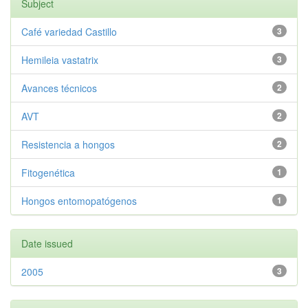
Subject
Café variedad Castillo
3
Hemileia vastatrix
3
Avances técnicos
2
AVT
2
Resistencia a hongos
2
Fitogenética
1
Hongos entomopatógenos
1
Date issued
2005
3