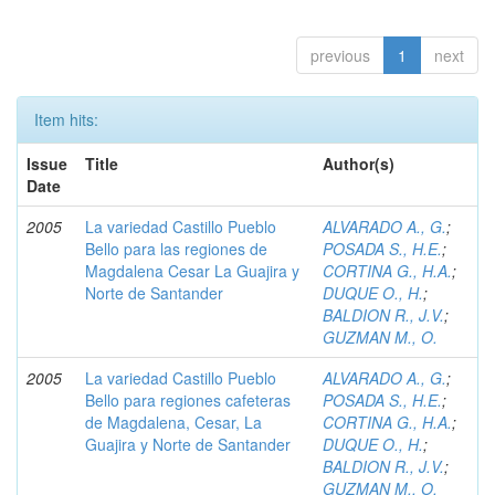
previous
1
next
Item hits:
Issue
Title
Author(s)
Date
2005
La variedad Castillo Pueblo
ALVARADO A., G.
;
Bello para las regiones de
POSADA S., H.E.
;
Magdalena Cesar La Guajira y
CORTINA G., H.A.
;
Norte de Santander
DUQUE O., H.
;
BALDION R., J.V.
;
GUZMAN M., O.
2005
La variedad Castillo Pueblo
ALVARADO A., G.
;
Bello para regiones cafeteras
POSADA S., H.E.
;
de Magdalena, Cesar, La
CORTINA G., H.A.
;
Guajira y Norte de Santander
DUQUE O., H.
;
BALDION R., J.V.
;
GUZMAN M., O.