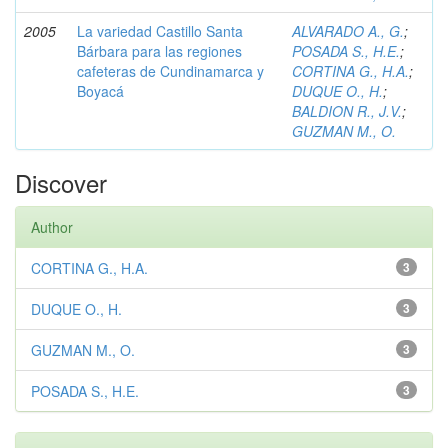
2005
La variedad Castillo Santa
ALVARADO A., G.
;
Bárbara para las regiones
POSADA S., H.E.
;
cafeteras de Cundinamarca y
CORTINA G., H.A.
;
Boyacá
DUQUE O., H.
;
BALDION R., J.V.
;
GUZMAN M., O.
Discover
Author
CORTINA G., H.A.
3
DUQUE O., H.
3
GUZMAN M., O.
3
POSADA S., H.E.
3