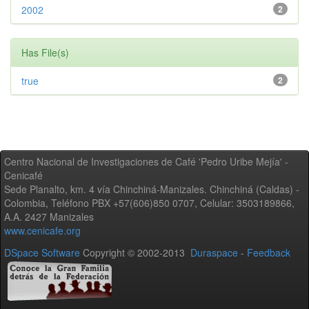
2002
2
Has File(s)
true
2
Centro Nacional de Investigaciones de Café 'Pedro Uribe Mejía' -
Cenicafé
Sede Planalto, km. 4 vía Chinchiná-Manizales. Chinchiná (Caldas) -
Colombia, Teléfono PBX +57(606)850 0707, Celular: 3503189866,
A.A. 2427 Manizales
www.cenicafe.org
DSpace Software
Copyright © 2002-2013
Duraspace
-
Feedback