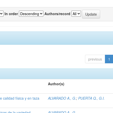
In order
Authors/record
previous
1
Author(s)
 calidad física y en taza
ALVARADO A., G.
;
PUERTA Q., G.I.
icas de la variedad
ALVARADO A., G.