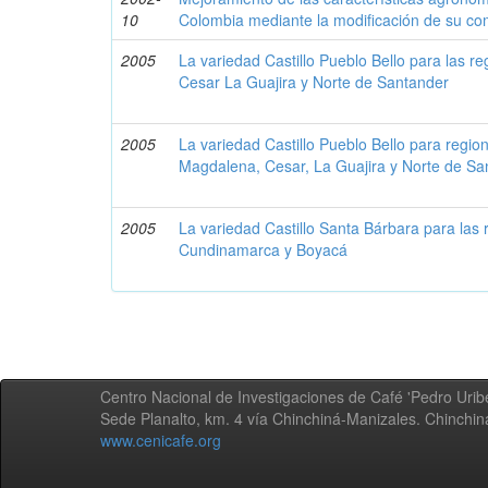
10
Colombia mediante la modificación de su co
2005
La variedad Castillo Pueblo Bello para las 
Cesar La Guajira y Norte de Santander
2005
La variedad Castillo Pueblo Bello para regio
Magdalena, Cesar, La Guajira y Norte de Sa
2005
La variedad Castillo Santa Bárbara para las 
Cundinamarca y Boyacá
Centro Nacional de Investigaciones de Café 'Pedro Uribe
Sede Planalto, km. 4 vía Chinchiná-Manizales. Chinchi
www.cenicafe.org