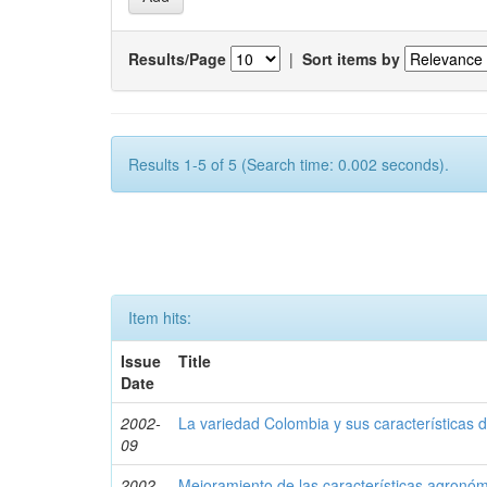
Results/Page
|
Sort items by
Results 1-5 of 5 (Search time: 0.002 seconds).
Item hits:
Issue
Title
Date
2002-
La variedad Colombia y sus características de
09
2002-
Mejoramiento de las características agronóm