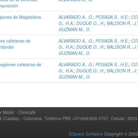
mposición
regiones de Magdalena
ALVARADO A., G.
;
POSADA S., H.E.
;
CO
G., H.A.
;
DUQUE O., H.
;
BALDION R., J.
GUZMAN M., O.
nes cafeteras de
ALVARADO A., G.
;
POSADA S., H.E.
;
CO
ntander
G., H.A.
;
DUQUE O., H.
;
BALDION R., J.
GUZMAN M., O.
regiones cafeteras de
ALVARADO A., G.
;
POSADA S., H.E.
;
CO
G., H.A.
;
DUQUE O., H.
;
BALDION R., J.
GUZMAN M., O.
 Mejía' - Cenicafé
ná (Caldas) - Colombia, Teléfono PBX +57(606)850 0707, Celular: 350
DSpace Software
Copyright © 20