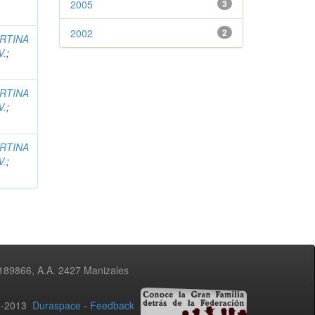
2005
3
2002
2
RTINA
V.
;
RTINA
V.
;
RTINA
V.
;
3189866, A.A. 2427 Manizales
02-2013
Duraspace
-
Feedback