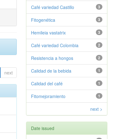
Café variedad Castillo
3
Fitogenética
3
Hemileia vastatrix
3
Café variedad Colombia
2
Resistencia a hongos
2
Calidad de la bebida
1
next
Calidad del café
1
Fitomejoramiento
1
next >
Date issued