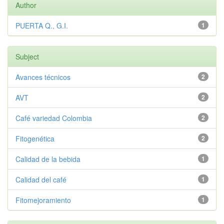
Author
PUERTA Q., G.I.
1
Subject
Avances técnicos
2
AVT
2
Café variedad Colombia
2
Fitogenética
2
Calidad de la bebida
1
Calidad del café
1
Fitomejoramiento
1