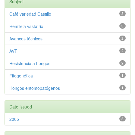
Subject
Café variedad Castillo
3
Hemileia vastatrix
3
Avances técnicos
2
AVT
2
Resistencia a hongos
2
Fitogenética
1
Hongos entomopatógenos
1
Date issued
2005
3