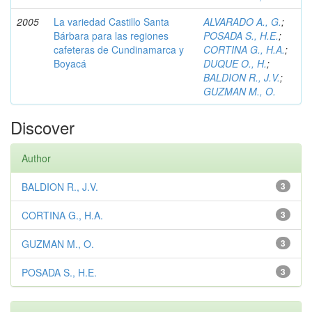
2005
La variedad Castillo Santa
ALVARADO A., G.
;
Bárbara para las regiones
POSADA S., H.E.
;
cafeteras de Cundinamarca y
CORTINA G., H.A.
;
Boyacá
DUQUE O., H.
;
BALDION R., J.V.
;
GUZMAN M., O.
Discover
Author
BALDION R., J.V.
3
CORTINA G., H.A.
3
GUZMAN M., O.
3
POSADA S., H.E.
3