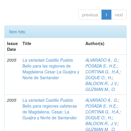
previous
1
next
Item hits:
Issue
Title
Author(s)
Date
2005
La variedad Castillo Pueblo
ALVARADO A., G.
;
Bello para las regiones de
POSADA S., H.E.
;
Magdalena Cesar La Guajira y
CORTINA G., H.A.
;
Norte de Santander
DUQUE O., H.
;
BALDION R., J.V.
;
GUZMAN M., O.
2005
La variedad Castillo Pueblo
ALVARADO A., G.
;
Bello para regiones cafeteras
POSADA S., H.E.
;
de Magdalena, Cesar, La
CORTINA G., H.A.
;
Guajira y Norte de Santander
DUQUE O., H.
;
BALDION R., J.V.
;
GUZMAN M., O.