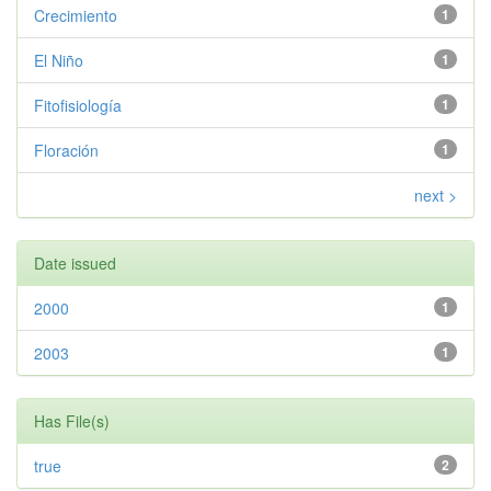
Crecimiento
1
El Niño
1
Fitofisiología
1
Floración
1
next >
Date issued
2000
1
2003
1
Has File(s)
true
2