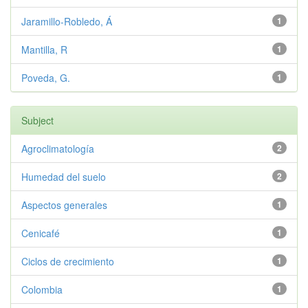
Jaramillo-Robledo, Á
1
Mantilla, R
1
Poveda, G.
1
Subject
Agroclimatología
2
Humedad del suelo
2
Aspectos generales
1
Cenicafé
1
Ciclos de crecimiento
1
Colombia
1