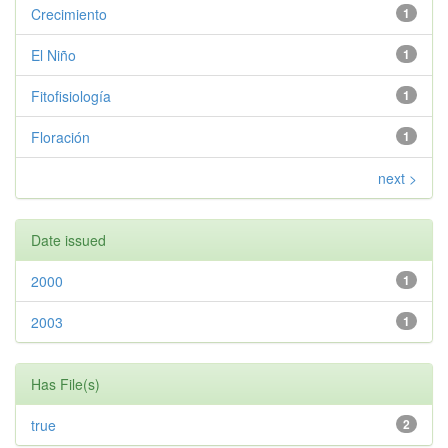
Crecimiento
1
El Niño
1
Fitofisiología
1
Floración
1
next >
Date issued
2000
1
2003
1
Has File(s)
true
2