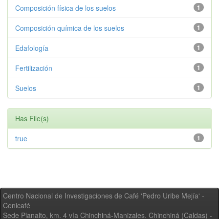
Composición física de los suelos
1
Composición química de los suelos
1
Edafología
1
Fertilización
1
Suelos
1
Has File(s)
true
1
Centro Nacional de Investigaciones de Café 'Pedro Uribe Mejía' -
Cenicafé
Sede Planalto, km. 4 vía Chinchiná-Manizales. Chinchiná (Caldas) -