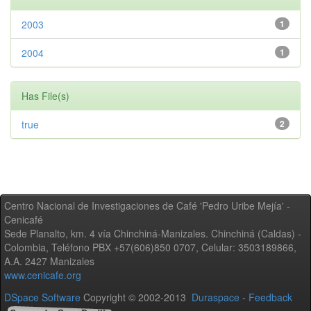
2003
1
2004
1
Has File(s)
true
2
Centro Nacional de Investigaciones de Café 'Pedro Uribe Mejía' -
Cenicafé
Sede Planalto, km. 4 vía Chinchiná-Manizales. Chinchiná (Caldas) -
Colombia, Teléfono PBX +57(606)850 0707, Celular: 3503189866,
A.A. 2427 Manizales
www.cenicafe.org
DSpace Software
Copyright © 2002-2013
Duraspace
-
Feedback