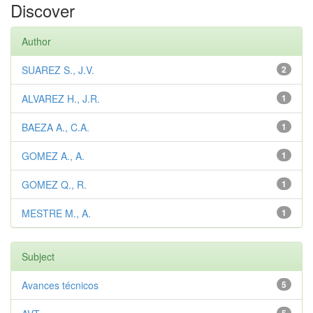
Discover
Author
SUAREZ S., J.V.
2
ALVAREZ H., J.R.
1
BAEZA A., C.A.
1
GOMEZ A., A.
1
GOMEZ Q., R.
1
MESTRE M., A.
1
Subject
Avances técnicos
5