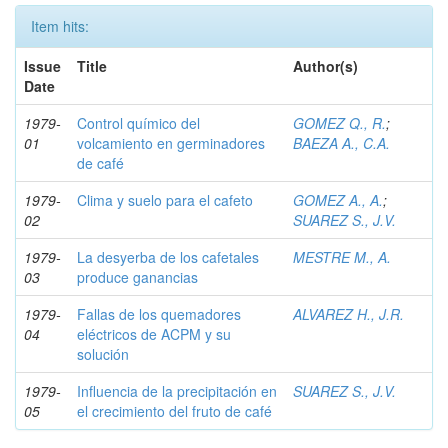
Item hits:
Issue
Title
Author(s)
Date
1979-
Control químico del
GOMEZ Q., R.
;
01
volcamiento en germinadores
BAEZA A., C.A.
de café
1979-
Clima y suelo para el cafeto
GOMEZ A., A.
;
02
SUAREZ S., J.V.
1979-
La desyerba de los cafetales
MESTRE M., A.
03
produce ganancias
1979-
Fallas de los quemadores
ALVAREZ H., J.R.
04
eléctricos de ACPM y su
solución
1979-
Influencia de la precipitación en
SUAREZ S., J.V.
05
el crecimiento del fruto de café