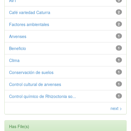
AVT
5
Café variedad Caturra
2
Factores ambientales
2
Arvenses
1
Beneficio
1
Clima
1
Conservación de suelos
1
Control cultural de arvenses
1
Control químico de Rhizoctonia so...
1
next >
Has File(s)