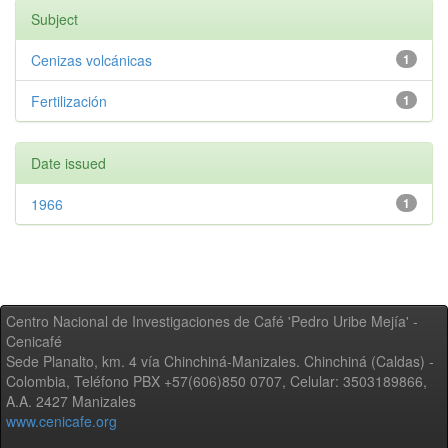
Subject
Cenizas volcánicas
1
Fertilización
1
Date issued
1966
1
Centro Nacional de Investigaciones de Café 'Pedro Uribe Mejía' -
Cenicafé
Sede Planalto, km. 4 vía Chinchiná-Manizales. Chinchiná (Caldas) -
Colombia, Teléfono PBX +57(606)850 0707, Celular: 3503189866,
A.A. 2427 Manizales
www.cenicafe.org