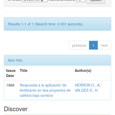
Results 1-1 of 1 (Search time: 0.001 seconds).
previous
1
next
Item hits:
Issue
Title
Author(s)
Date
1966
Respuesta a la aplicación de
HERRON O., A.
;
fertilizante en dos proyectos de
VALDES S., H.
cafetos bajo sombra
Discover