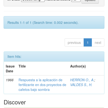
Results 1-1 of 1 (Search time: 0.002 seconds).
previous
1
next
Item hits:
Issue
Title
Author(s)
Date
1966
Respuesta a la aplicación de
HERRON O., A.
;
fertilizante en dos proyectos de
VALDES S., H.
cafetos bajo sombra
Discover