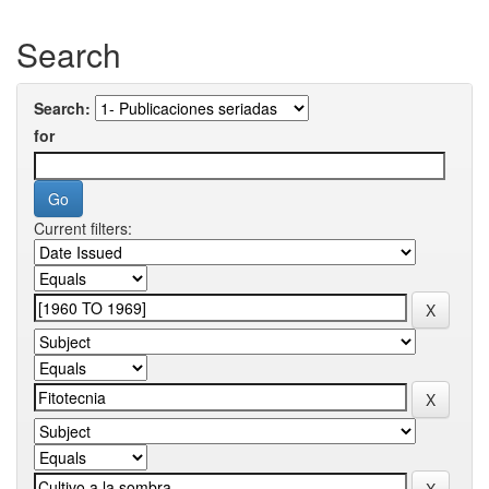
Search
Search:
for
Current filters: