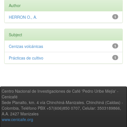
Author
HERRON O., A.
1
Subject
Cenizas volcánicas
1
Prácticas de cultivo
1
Centro Nacional de Investigaciones de Café 'Pedro Uribe Mejía' -
Cenicafé
Sede Planalto, km. 4 vía Chinchiná-Manizales. Chinchiná (Caldas) -
Colombia, Teléfono PBX +57(606)850 0707, Celular: 3503189866,
A.A. 2427 Manizales
www.cenicafe.org