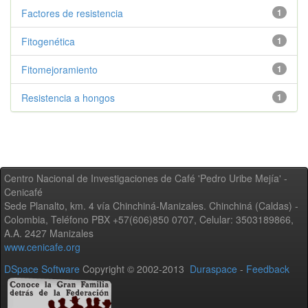
Factores de resistencia
1
Fitogenética
1
Fitomejoramiento
1
Resistencia a hongos
1
Centro Nacional de Investigaciones de Café 'Pedro Uribe Mejía' -
Cenicafé
Sede Planalto, km. 4 vía Chinchiná-Manizales. Chinchiná (Caldas) -
Colombia, Teléfono PBX +57(606)850 0707, Celular: 3503189866,
A.A. 2427 Manizales
www.cenicafe.org
DSpace Software
Copyright © 2002-2013
Duraspace
-
Feedback