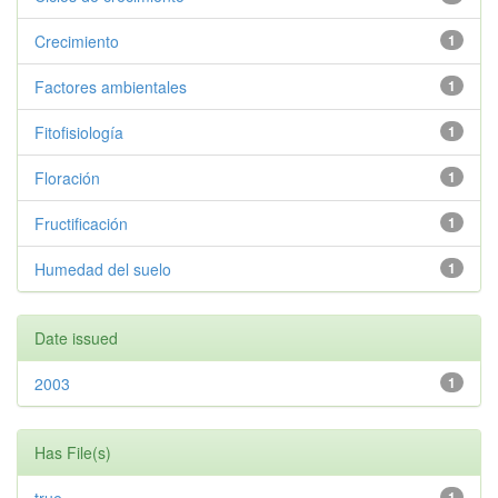
Crecimiento
1
Factores ambientales
1
Fitofisiología
1
Floración
1
Fructificación
1
Humedad del suelo
1
Date issued
2003
1
Has File(s)
1