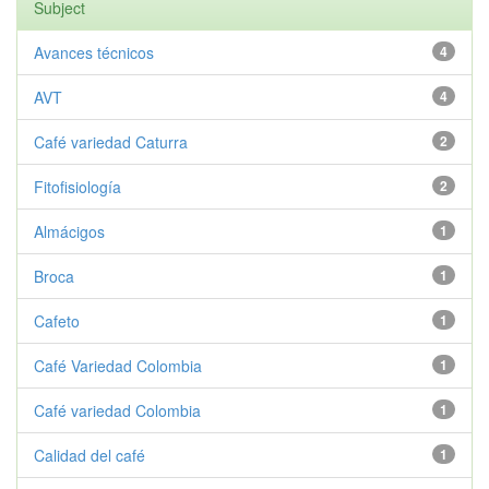
Subject
Avances técnicos
4
AVT
4
Café variedad Caturra
2
Fitofisiología
2
Almácigos
1
Broca
1
Cafeto
1
Café Variedad Colombia
1
Café variedad Colombia
1
Calidad del café
1