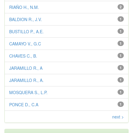
RIAÑO H., N.M.
2
BALDION R., J.V.
1
BUSTILLO P., A.E.
1
CAMAYO V., G.C
1
CHAVES C., B.
1
JARAMILLO R., A
1
JARAMILLO R., A.
1
MOSQUERA S., L.P.
1
PONCE D., C.A
1
next >