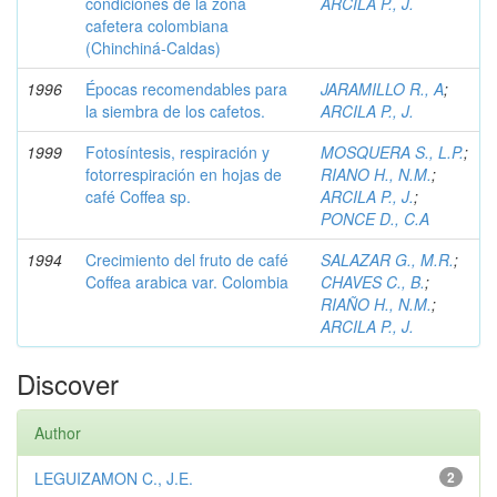
condiciones de la zona
ARCILA P., J.
cafetera colombiana
(Chinchiná-Caldas)
1996
Épocas recomendables para
JARAMILLO R., A
;
la siembra de los cafetos.
ARCILA P., J.
1999
Fotosíntesis, respiración y
MOSQUERA S., L.P.
;
fotorrespiración en hojas de
RIANO H., N.M.
;
café Coffea sp.
ARCILA P., J.
;
PONCE D., C.A
1994
Crecimiento del fruto de café
SALAZAR G., M.R.
;
Coffea arabica var. Colombia
CHAVES C., B.
;
RIAÑO H., N.M.
;
ARCILA P., J.
Discover
Author
LEGUIZAMON C., J.E.
2