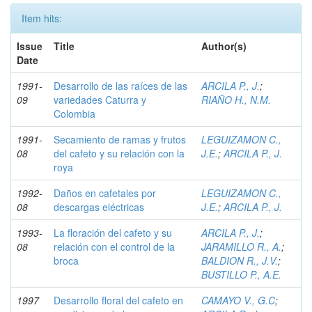
Item hits:
Issue
Title
Author(s)
Date
1991-
Desarrollo de las raíces de las
ARCILA P., J.
;
09
variedades Caturra y
RIAÑO H., N.M.
Colombia
1991-
Secamiento de ramas y frutos
LEGUIZAMON C.,
08
del cafeto y su relación con la
J.E.
;
ARCILA P., J.
roya
1992-
Daños en cafetales por
LEGUIZAMON C.,
08
descargas eléctricas
J.E.
;
ARCILA P., J.
1993-
La floración del cafeto y su
ARCILA P., J.
;
08
relación con el control de la
JARAMILLO R., A.
;
broca
BALDION R., J.V.
;
BUSTILLO P., A.E.
1997
Desarrollo floral del cafeto en
CAMAYO V., G.C
;