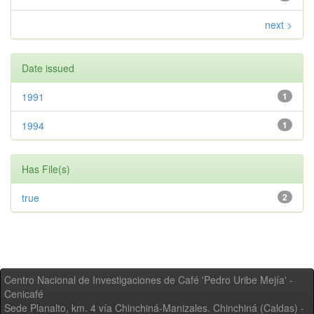
next >
Date issued
1991
1
1994
1
Has File(s)
true
2
Centro Nacional de Investigaciones de Café 'Pedro Uribe Mejía' -
Cenicafé
Sede Planalto, km. 4 vía Chinchiná-Manizales. Chinchiná (Caldas) -