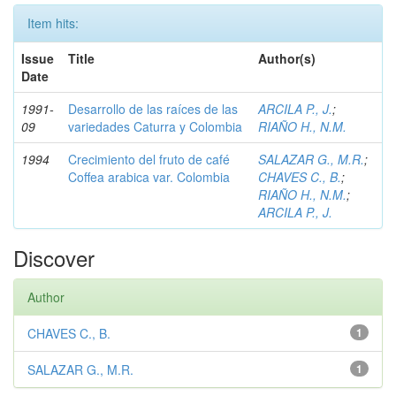
Item hits:
Issue
Title
Author(s)
Date
1991-
Desarrollo de las raíces de las
ARCILA P., J.
;
09
variedades Caturra y Colombia
RIAÑO H., N.M.
1994
Crecimiento del fruto de café
SALAZAR G., M.R.
;
Coffea arabica var. Colombia
CHAVES C., B.
;
RIAÑO H., N.M.
;
ARCILA P., J.
Discover
Author
CHAVES C., B.
1
SALAZAR G., M.R.
1