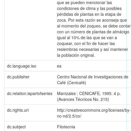
que se pueden mencionar las
condiciones de clima y las posibles
pérdidas de plantas en la etapa de
zoca. Por esta razón se aconseja que
al momento del zoqueo, se debe contar
con un número de plantas de almácigo
igual al 10% de las que se van a
zoquear, con el fin de hacer las
resiembras necesarias y así mantener
la población original.
dc.language.iso
es
dc.publisher
Centro Nacional de Investigaciones de
Café (Cenicafé)
dc.relation.ispartofseries
Manizales : CENICAFE, 1995. 4 p.
(Avances Técnicos No. 215)
dc.rights.uri
http://creativecommons.org/licenses/by-
nc-nd/2.5/co/
dc.subject
Fitotecnia