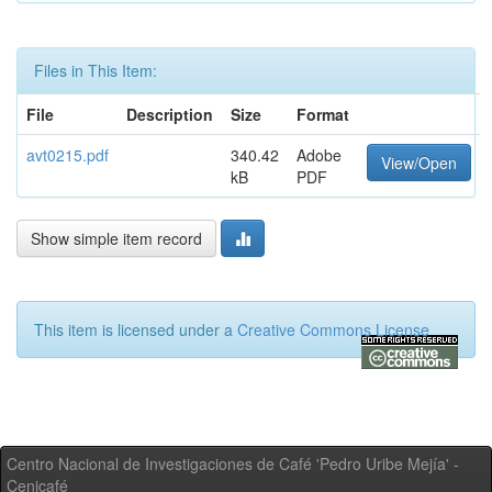
Files in This Item:
File
Description
Size
Format
avt0215.pdf
340.42
Adobe
View/Open
kB
PDF
Show simple item record
This item is licensed under a
Creative Commons License
Centro Nacional de Investigaciones de Café 'Pedro Uribe Mejía' -
Cenicafé