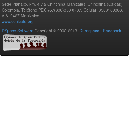
Sede Planalto, km. 4 vía Chinchiná-Manizales. Chinchiná (Caldas) -
Colombia, Teléfono PBX +57(606)850 0707, Celular: 3503189866,
A.A. 2427 Manizales
www.cenicafe.org
DSpace Software
Copyright © 2002-2013
Duraspace
-
Feedback