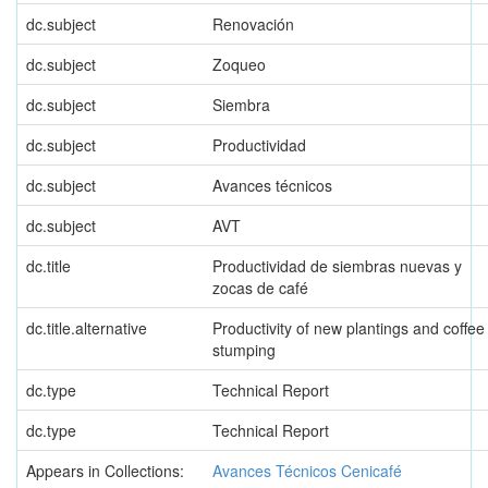
dc.subject
Renovación
dc.subject
Zoqueo
dc.subject
Siembra
dc.subject
Productividad
dc.subject
Avances técnicos
dc.subject
AVT
dc.title
Productividad de siembras nuevas y
zocas de café
dc.title.alternative
Productivity of new plantings and coffee
stumping
dc.type
Technical Report
dc.type
Technical Report
Appears in Collections:
Avances Técnicos Cenicafé