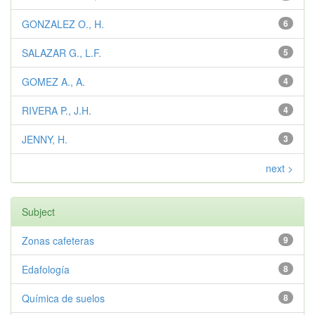
GONZALEZ O., H.
6
SALAZAR G., L.F.
5
GOMEZ A., A.
4
RIVERA P., J.H.
4
JENNY, H.
3
next >
Subject
Zonas cafeteras
9
Edafología
8
Química de suelos
8