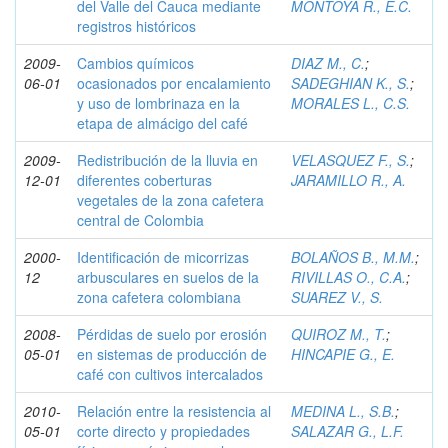
del Valle del Cauca mediante
MONTOYA R., E.C.
registros históricos
2009-
Cambios químicos
DIAZ M., C.
;
06-01
ocasionados por encalamiento
SADEGHIAN K., S.
;
y uso de lombrinaza en la
MORALES L., C.S.
etapa de almácigo del café
2009-
Redistribución de la lluvia en
VELASQUEZ F., S.
;
12-01
diferentes coberturas
JARAMILLO R., A.
vegetales de la zona cafetera
central de Colombia
2000-
Identificación de micorrizas
BOLAÑOS B., M.M.
;
12
arbusculares en suelos de la
RIVILLAS O., C.A.
;
zona cafetera colombiana
SUAREZ V., S.
2008-
Pérdidas de suelo por erosión
QUIROZ M., T.
;
05-01
en sistemas de producción de
HINCAPIE G., E.
café con cultivos intercalados
2010-
Relación entre la resistencia al
MEDINA L., S.B.
;
05-01
corte directo y propiedades
SALAZAR G., L.F.