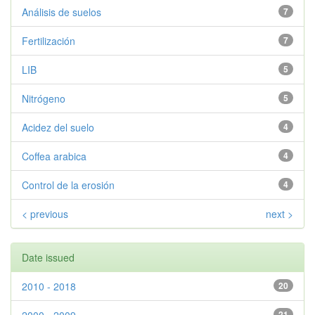
Análisis de suelos
7
Fertilización
7
LIB
5
Nitrógeno
5
Acidez del suelo
4
Coffea arabica
4
Control de la erosión
4
< previous
next >
Date issued
2010 - 2018
20
21