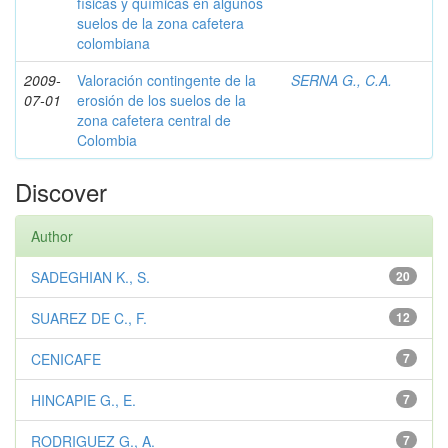
físicas y químicas en algunos
suelos de la zona cafetera
colombiana
2009-
Valoración contingente de la
SERNA G., C.A.
07-01
erosión de los suelos de la
zona cafetera central de
Colombia
Discover
Author
SADEGHIAN K., S.
20
SUAREZ DE C., F.
12
CENICAFE
7
HINCAPIE G., E.
7
RODRIGUEZ G., A.
7