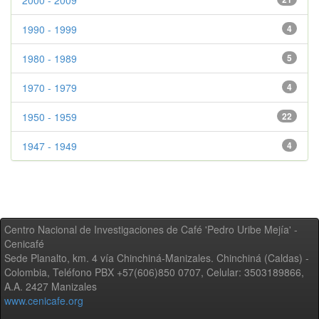
2000 - 2009
1990 - 1999
4
1980 - 1989
5
1970 - 1979
4
1950 - 1959
22
1947 - 1949
4
Centro Nacional de Investigaciones de Café 'Pedro Uribe Mejía' -
Cenicafé
Sede Planalto, km. 4 vía Chinchiná-Manizales. Chinchiná (Caldas) -
Colombia, Teléfono PBX +57(606)850 0707, Celular: 3503189866,
A.A. 2427 Manizales
www.cenicafe.org