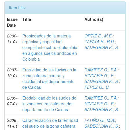
Item hits:
Issue
Title
Author(s)
Date
2006-
Propiedades de la materia
ORTIZ E., M.E.
;
11-01
orgánica y capacidad
ZAPATA H., R.D.
;
complejante sobre el aluminio
SADEGHIAN K., S.
en algunos suelos ándicos en
Colombia
2007-
Erosividad de las lluvias en la
RAMIREZ O., F.A.
;
10-01
zona cafetera central y
HINCAPIE G., E.
;
occidental del departamento
SADEGHIAN K., S.
;
de Caldas
PEREZ G., U.
2009-
Erodabilidad de los suelos de
RAMIREZ O., F.A.
;
07-01
la zona central cafetera del
HINCAPIE G., E.
;
departamento de Caldas
SADEGHIAN K., S.
2006-
Caracterización de la fertilidad
PATIÑO G., M.A.
;
11-01
del suelo de la zona cafetera
SADEGHIAN K., S.
;