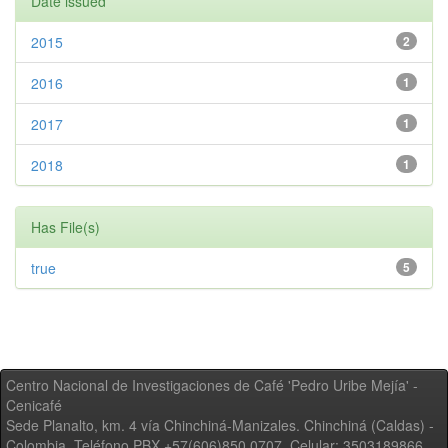
Date issued
2015
2
2016
1
2017
1
2018
1
Has File(s)
true
5
Centro Nacional de Investigaciones de Café 'Pedro Uribe Mejía' -
Cenicafé
Sede Planalto, km. 4 vía Chinchiná-Manizales. Chinchiná (Caldas) -
Colombia, Teléfono PBX +57(606)850 0707, Celular: 3503189866,