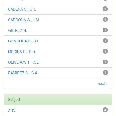
CADENA C., O.J.
1
CARDONA G., J.M.
1
GIL P., Z.N.
1
GONGORA B., C.E.
1
MEDINA R., R.D.
1
OLIVEROS T., C.E.
1
RAMIREZ G., C.A.
1
next >
Subject
ARC
4