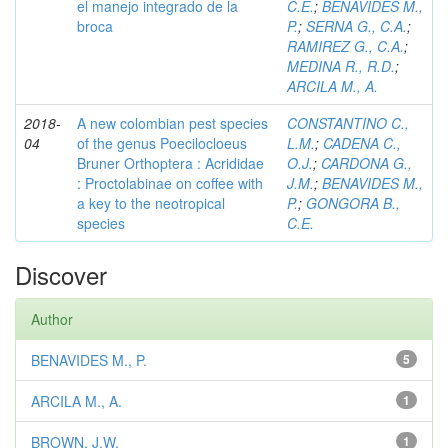
el manejo integrado de la
C.E.
;
BENAVIDES M.,
broca
P.
;
SERNA G., C.A.
;
RAMIREZ G., C.A.
;
MEDINA R., R.D.
;
ARCILA M., A.
2018-
A new colombian pest species
CONSTANTINO C.,
04
of the genus Poecilocloeus
L.M.
;
CADENA C.,
Bruner Orthoptera : Acrididae
O.J.
;
CARDONA G.,
: Proctolabinae on coffee with
J.M.
;
BENAVIDES M.,
a key to the neotropical
P.
;
GONGORA B.,
species
C.E.
Discover
Author
BENAVIDES M., P.
5
ARCILA M., A.
1
BROWN, J.W.
1