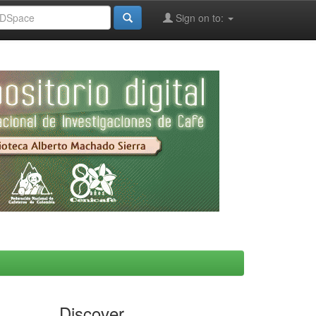
Sign on to:
Discover