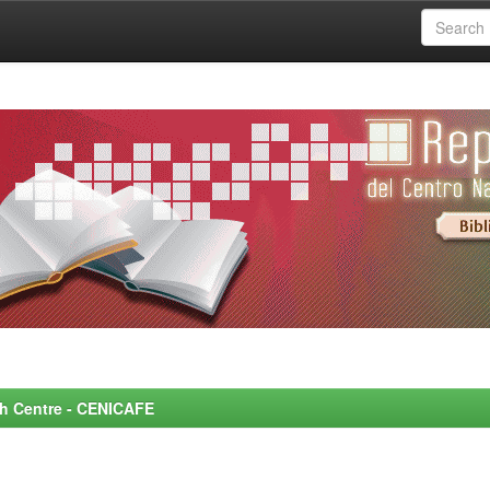
rch Centre - CENICAFE