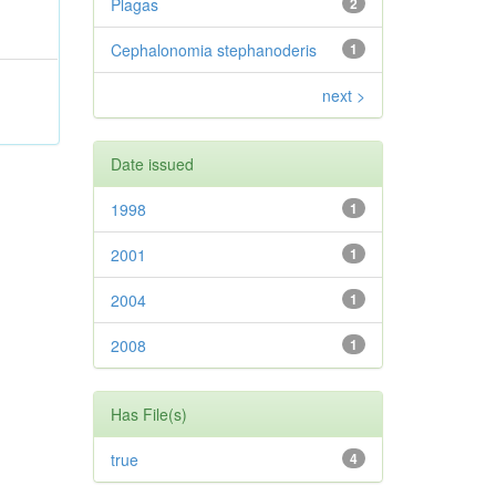
Plagas
2
Cephalonomia stephanoderis
1
next >
Date issued
1998
1
2001
1
2004
1
2008
1
Has File(s)
true
4