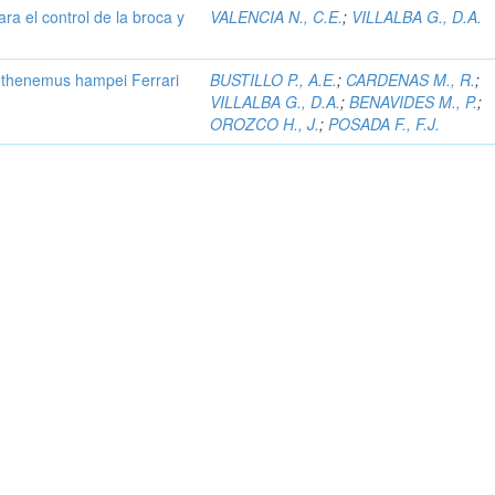
ara el control de la broca y
VALENCIA N., C.E.
;
VILLALBA G., D.A.
pothenemus hampei Ferrari
BUSTILLO P., A.E.
;
CARDENAS M., R.
;
VILLALBA G., D.A.
;
BENAVIDES M., P.
;
OROZCO H., J.
;
POSADA F., F.J.