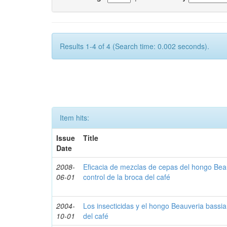
Results 1-4 of 4 (Search time: 0.002 seconds).
Item hits:
Issue
Title
Date
2008-
Eficacia de mezclas de cepas del hongo Bea
06-01
control de la broca del café
2004-
Los insecticidas y el hongo Beauveria bassia
10-01
del café