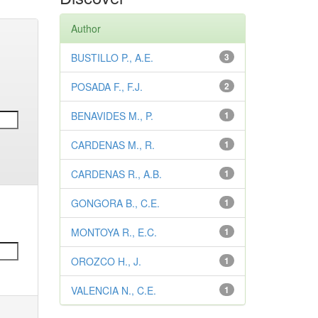
Author
BUSTILLO P., A.E.
3
POSADA F., F.J.
2
BENAVIDES M., P.
1
CARDENAS M., R.
1
CARDENAS R., A.B.
1
GONGORA B., C.E.
1
MONTOYA R., E.C.
1
OROZCO H., J.
1
VALENCIA N., C.E.
1