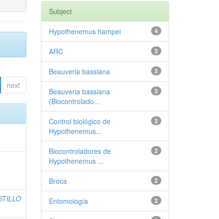
Subject
Hypothenemus hampei
4
ARC
3
Beauveria bassiana
3
next
Beauveria bassiana
3
(Biocontrolado...
Control biológico de
3
Hypothenemus...
Biocontroladores de
2
Hypothenemus ...
Broca
2
STILLO
Entomología
2