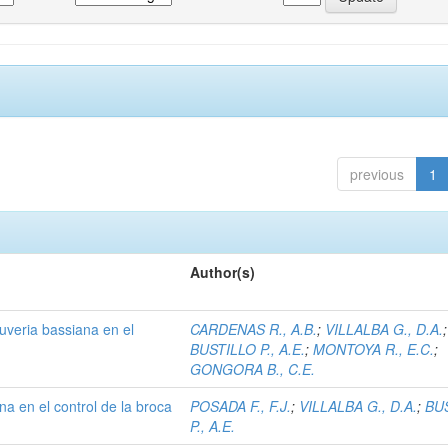
previous
1
Author(s)
uveria bassiana en el
CARDENAS R., A.B.
;
VILLALBA G., D.A.
;
BUSTILLO P., A.E.
;
MONTOYA R., E.C.
;
GONGORA B., C.E.
na en el control de la broca
POSADA F., F.J.
;
VILLALBA G., D.A.
;
BU
P., A.E.