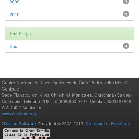
2009
1
2010
1
Has File(s)
true
4
Centro Nacional de Investigaciones de Café 'Pedro Uribe Mejía' -
Cenicafé
Sede Planalto, km. 4 vía Chinchiná-Manizales. Chinchiná (Caldas) -
Colombia, Teléfono PBX +57(606)850 0707, Celular: 3503189866,
A.A. 2427 Manizales
www.cenicafe.org
DSpace Software
Copyright © 2002-2013
Duraspace
-
Feedback