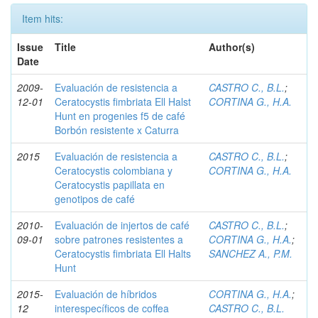
Item hits:
Issue
Title
Author(s)
Date
2009-
Evaluación de resistencia a
CASTRO C., B.L.
;
12-01
Ceratocystis fimbriata Ell Halst
CORTINA G., H.A.
Hunt en progenies f5 de café
Borbón resistente x Caturra
2015
Evaluación de resistencia a
CASTRO C., B.L.
;
Ceratocystis colombiana y
CORTINA G., H.A.
Ceratocystis papillata en
genotipos de café
2010-
Evaluación de injertos de café
CASTRO C., B.L.
;
09-01
sobre patrones resistentes a
CORTINA G., H.A.
;
Ceratocystis fimbriata Ell Halts
SANCHEZ A., P.M.
Hunt
2015-
Evaluación de híbridos
CORTINA G., H.A.
;
12
interespecíficos de coffea
CASTRO C., B.L.