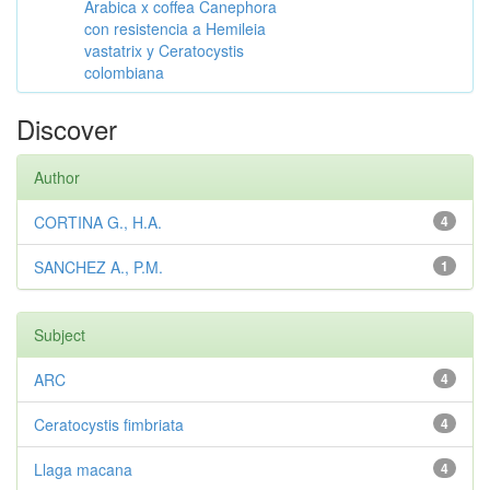
Arabica x coffea Canephora
con resistencia a Hemileia
vastatrix y Ceratocystis
colombiana
Discover
Author
CORTINA G., H.A.
4
SANCHEZ A., P.M.
1
Subject
ARC
4
Ceratocystis fimbriata
4
Llaga macana
4