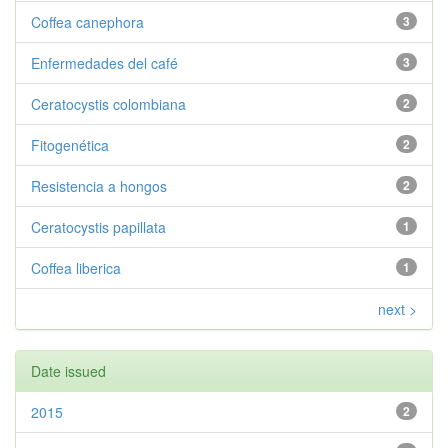
Coffea canephora
3
Enfermedades del café
3
Ceratocystis colombiana
2
Fitogenética
2
Resistencia a hongos
2
Ceratocystis papillata
1
Coffea liberica
1
next >
Date issued
2015
2