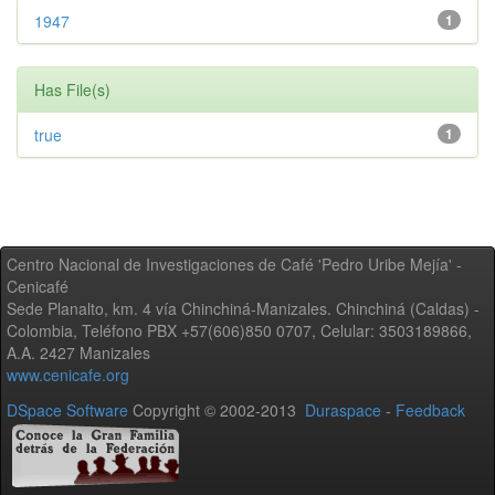
1947
1
Has File(s)
true
1
Centro Nacional de Investigaciones de Café 'Pedro Uribe Mejía' -
Cenicafé
Sede Planalto, km. 4 vía Chinchiná-Manizales. Chinchiná (Caldas) -
Colombia, Teléfono PBX +57(606)850 0707, Celular: 3503189866,
A.A. 2427 Manizales
www.cenicafe.org
DSpace Software
Copyright © 2002-2013
Duraspace
-
Feedback