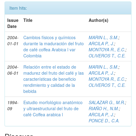
Item hits:
Issue
Title
Author(s)
Date
2004-
Cambios físicos y químicos
MARIN L., S.M.
;
01-01
durante la maduración del fruto
ARCILA P., J.
;
de café coffea Arabica l var
MONTOYA R., E.C.
;
Colombia
OLIVEROS T., C.E.
2004-
Relación entre el estado de
MARIN L., S.M.
;
06-01
madurez del fruto del café y las
ARCILA P., J.
;
características de beneficio
MONTOYA R., E.C.
;
rendimiento y calidad de la
OLIVEROS T., C.E.
bebida
1994-
Estudio morfológico anatómico
SALAZAR G., M.R.
;
09
y ultraestructural del fruto de
RIAÑO H., N.M.
;
café Coffea arabica l
ARCILA P., J.
;
PONCE D., C.A.