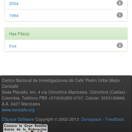
2004
2
1994
1
Has File(s)
true
3
Centro Nacional de Investigaciones de Café 'Pedro Uribe Mejía' -
Cenicafé
Sede Planalto, km. 4 vía Chinchiná-Manizales. Chinchiná (Caldas) -
Colombia, Teléfono PBX +57(606)850 0707, Celular: 3503189866,
A.A. 2427 Manizales
www.cenicafe.org
DSpace Software
Copyright © 2002-2013
Duraspace
-
Feedback