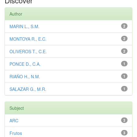
Discover
Author
MARIN L., S.M.
2
MONTOYA R., E.C.
2
OLIVEROS T., C.E.
2
PONCE D., C.A.
1
RIAÑO H., N.M.
1
SALAZAR G., M.R.
1
Subject
ARC
3
Frutos
3