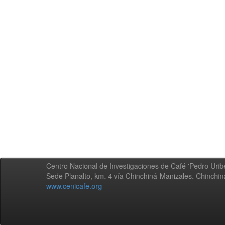
Centro Nacional de Investigaciones de Café 'Pedro Uribe
Sede Planalto, km. 4 vía Chinchiná-Manizales. Chinchi
www.cenicafe.org