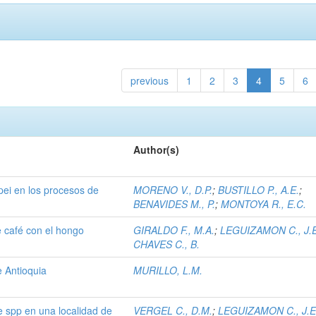
previous
1
2
3
4
5
6
Author(s)
ei en los procesos de
MORENO V., D.P.
;
BUSTILLO P., A.E.
;
BENAVIDES M., P.
;
MONTOYA R., E.C.
 café con el hongo
GIRALDO F., M.A.
;
LEGUIZAMON C., J.E
CHAVES C., B.
e Antioquia
MURILLO, L.M.
 spp en una localidad de
VERGEL C., D.M.
;
LEGUIZAMON C., J.E