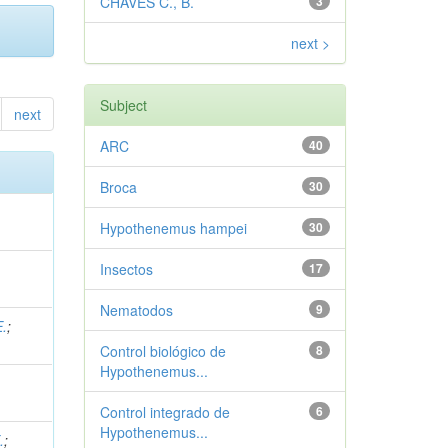
CHAVES C., B.
3
next >
Subject
next
ARC
40
Broca
30
Hypothenemus hampei
30
Insectos
17
Nematodos
9
.
;
Control biológico de
8
Hypothenemus...
Control integrado de
6
Hypothenemus...
.
;