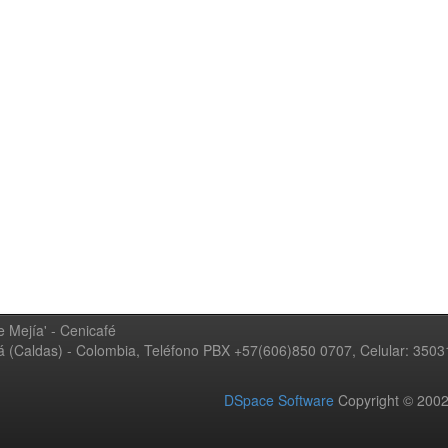
 Mejía' - Cenicafé
ná (Caldas) - Colombia, Teléfono PBX +57(606)850 0707, Celular: 350
DSpace Software
Copyright © 20