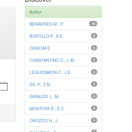
Author
BENAVIDES M., P.
19
BUSTILLO P., A.E.
8
CENICAFE
5
CONSTANTINO C., L.M.
5
LEGUIZAMON C., J.E.
5
GIL P., Z.N.
4
GIRALDO J., M.
4
MONTOYA R., E.C.
4
OROZCO H., J.
4