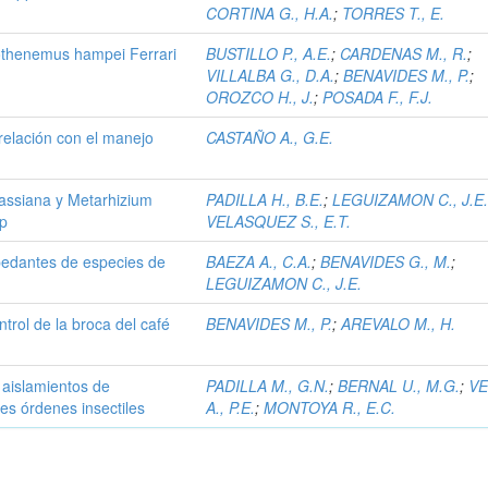
CORTINA G., H.A.
;
TORRES T., E.
pothenemus hampei Ferrari
BUSTILLO P., A.E.
;
CARDENAS M., R.
;
VILLALBA G., D.A.
;
BENAVIDES M., P.
;
OROZCO H., J.
;
POSADA F., F.J.
 relación con el manejo
CASTAÑO A., G.E.
assiana y Metarhizium
PADILLA H., B.E.
;
LEGUIZAMON C., J.E
pp
VELASQUEZ S., E.T.
pedantes de especies de
BAEZA A., C.A.
;
BENAVIDES G., M.
;
LEGUIZAMON C., J.E.
trol de la broca del café
BENAVIDES M., P.
;
AREVALO M., H.
 aislamientos de
PADILLA M., G.N.
;
BERNAL U., M.G.
;
VE
es órdenes insectiles
A., P.E.
;
MONTOYA R., E.C.