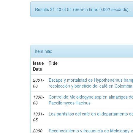
Results 31-40 of 54 (Search time: 0.002 seconds).
Item hits:
Issue
Title
Date
2001-
Escape y mortalidad de Hypothenemus hamp
06
recolección y beneficio del café en Colombia
1998-
Control de Meloidogyne spp en almácigos de
06
Paecilomyces lilacinus
1931-
Los parásitos del café en el departamento d
05
2000
Reconocimiento y frecuencia de Meloidogyne