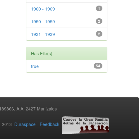
1960 - 1969
1
1950 - 1959
2
1931 - 1939
2
Has File(s)
true
54
3189866, A.A. 2427 Manizales
02-2013
Duraspace
-
Feedback