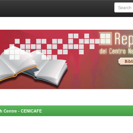
rch Centre - CENICAFE