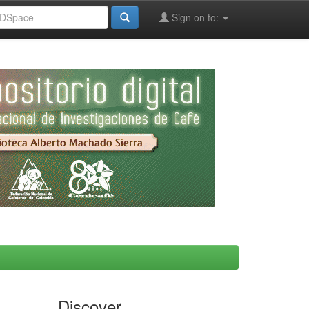
Sign on to:
Discover