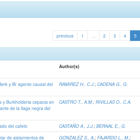
previous
1
...
2
3
4
5
Author(s)
Berk y Br agente causal del
RAMIREZ H., C.J.
;
CADENA G., G.
 y Burkholderia cepacia en
CASTRO T., A.M.
;
RIVILLAS O., C.A.
ante de la llaga negra del
ado del cafeto
CASTAÑO A., J.J.
;
BERNAL E., G.
lar de aislamientos de
GONZALEZ S., A.
;
FAJARDO L., M.
;