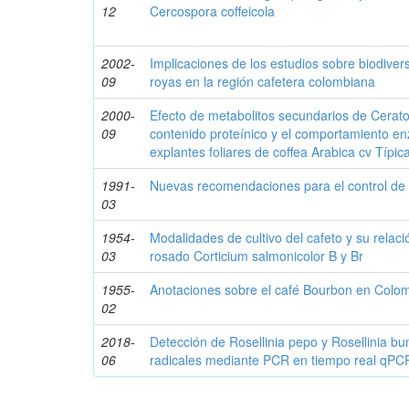
12
Cercospora coffeicola
2002-
Implicaciones de los estudios sobre biodiver
09
royas en la región cafetera colombiana
2000-
Efecto de metabolitos secundarios de Ceratoc
09
contenido proteínico y el comportamiento en
explantes foliares de coffea Arabica cv Típi
1991-
Nuevas recomendaciones para el control de 
03
1954-
Modalidades de cultivo del cafeto y su relaci
03
rosado Corticium salmonicolor B y Br
1955-
Anotaciones sobre el café Bourbon en Colo
02
2018-
Detección de Rosellinia pepo y Rosellinia b
06
radicales mediante PCR en tiempo real qPC