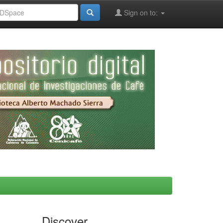
Sign on to:
Discover