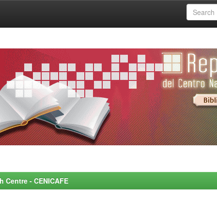
rch Centre - CENICAFE