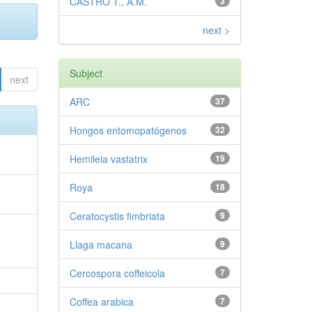
CASTRO T., A.M.
3
next >
Subject
next
ARC
37
Hongos entomopatógenos
32
Hemileia vastatrix
19
Roya
18
Ceratocystis fimbriata
9
Llaga macana
9
Cercospora coffeicola
7
Coffea arabica
7