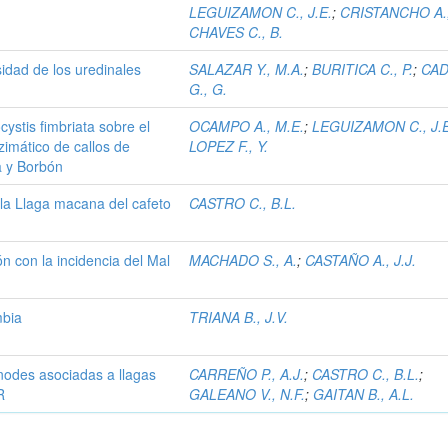
LEGUIZAMON C., J.E.
;
CRISTANCHO A.,
CHAVES C., B.
sidad de los uredinales
SALAZAR Y., M.A.
;
BURITICA C., P.
;
CA
G., G.
ystis fimbriata sobre el
OCAMPO A., M.E.
;
LEGUIZAMON C., J.E
zimático de callos de
LOPEZ F., Y.
ca y Borbón
la Llaga macana del cafeto
CASTRO C., B.L.
ón con la incidencia del Mal
MACHADO S., A.
;
CASTAÑO A., J.J.
mbia
TRIANA B., J.V.
unodes asociadas a llagas
CARREÑO P., A.J.
;
CASTRO C., B.L.
;
R
GALEANO V., N.F.
;
GAITAN B., A.L.