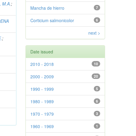
 M.A.
;
Mancha de hierro
7
Corticium salmonicolor
6
DENA
next >
.
;
Date issued
2010 - 2018
10
2000 - 2009
20
1990 - 1999
5
1980 - 1989
6
1970 - 1979
3
1960 - 1969
1