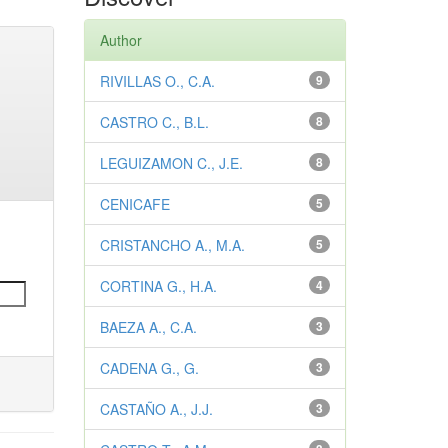
Author
RIVILLAS O., C.A.
9
CASTRO C., B.L.
8
LEGUIZAMON C., J.E.
8
CENICAFE
5
CRISTANCHO A., M.A.
5
CORTINA G., H.A.
4
BAEZA A., C.A.
3
CADENA G., G.
3
CASTAÑO A., J.J.
3