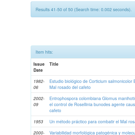
Results 41-50 of 50 (Search time: 0.002 seconds).
Item hits:
Issue
Title
Date
1982-
Estudio biológico de Corticium salmonicolor 
06
Mal rosado del cafeto
2002-
Entrophospora colombiana Glomus manihotis
09
el control de Rosellinia bunodes agente caus
cafeto
1953
Un método práctico para combatir el Mal ros
2000-
Variabilidad morfológica patogénica y molecu