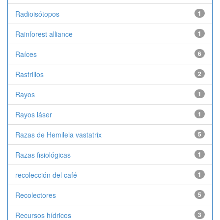
Radioisótopos
1
Rainforest alliance
1
Raíces
6
Rastrillos
2
Rayos
1
Rayos láser
1
Razas de Hemileia vastatrix
5
Razas fisiológicas
1
recolección del café
1
Recolectores
5
Recursos hídricos
3