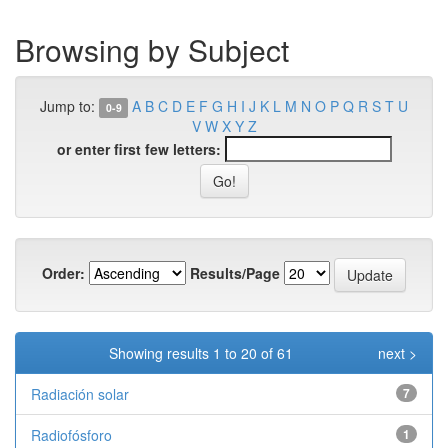
Browsing by Subject
Jump to:
A
B
C
D
E
F
G
H
I
J
K
L
M
N
O
P
Q
R
S
T
U
0-9
V
W
X
Y
Z
or enter first few letters:
Order:
Results/Page
Showing results 1 to 20 of 61
next >
Radiación solar
7
Radiofósforo
1